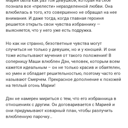
Мария была как раз той девушкой, которая на себе
познала все «прелести» неразделенной любви. Она
влюбилась в того, кто совершенно не обращал на нее
внимания. И даже тогда, когда главная героиня
решается открыть свои чувства избраннику —
выясняется, что у него уже есть подружка.
Но как ни странно, безответные чувства могут
случиться не только у девушек, но и у юношей. И они
тоже испытывают мучения от такого положения! В
соперницу Маши влюблен Дэн, человек, которым всем
кажется идеальным – он не только красив и обаятелен,
но умен и обладает решительностью, поэтому часто его
называют Смерчем. Прекрасное дополнение к похожей
на теплый огонь Марии!
Дэн не намерен мириться с тем, что его избранница в
отношениях с другим. Он договаривается с Марией и
они придумывают коварный план, чтобы разлучить
влюбленную парочку…