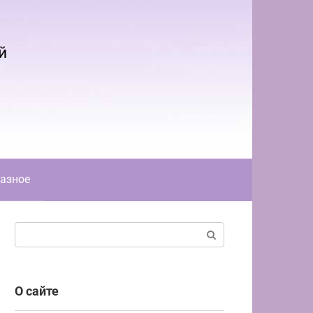
й
азное
Поиск:
О сайте