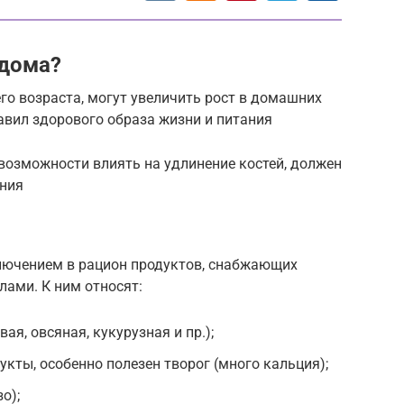
 дома?
го возраста, могут увеличить рост в домашних
авил здорового образа жизни и питания
т возможности влиять на удлинение костей, должен
ния
лючением в рацион продуктов, снабжающих
ами. К ним относят:
ая, овсяная, кукурузная и пр.);
кты, особенно полезен творог (много кальция);
о);