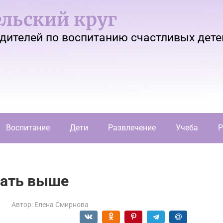
льский круг
одителей по воспитанию счастливых дете
Воспитание
Дети
Развлечение
Учеба
Р
тать выше
Автор:
Елена Смирнова